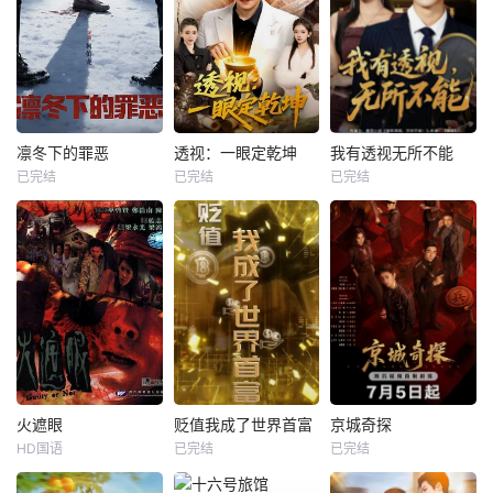
凛冬下的罪恶
透视：一眼定乾坤
我有透视无所不能
已完结
已完结
已完结
火遮眼
贬值我成了世界首富
京城奇探
HD国语
已完结
已完结