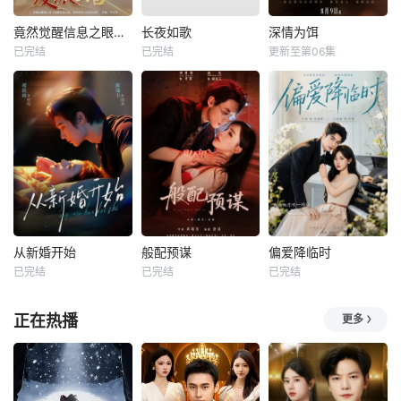
竟然觉醒信息之眼，我转身进入反派大营
长夜如歌
深情为饵
已完结
已完结
更新至第06集
从新婚开始
般配预谋
偏爱降临时
已完结
已完结
已完结
正在热播
更多