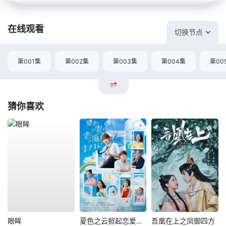
在线观看
切换节点
第001集
第002集
第003集
第004集
第00
猜你喜欢
眼眸
夏色之云掀起恋爱与风暴
吾凰在上之凤御四方