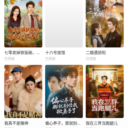
七零卖掉铁饭碗，囤满空间下乡去
十六号旅馆
二婚遇骄阳
已完结
已完结
已完结
我真不是赌神
偏心养子，那就别怪我掀桌子了
我在三界当跑腿儿