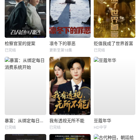
检察官室的提案
凛冬下的罪恶
贬值我成了世界首富
已完结
更新至第18集
已完结
暴富：从绑定每日消费系统开始
我有透视无所不能
豆蔻年华
已完结
已完结
HD中字