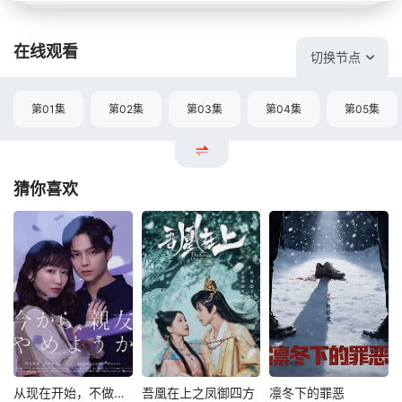
在线观看
切换节点
第01集
第02集
第03集
第04集
第05集
猜你喜欢
从现在开始，不做朋友了吧。
吾凰在上之凤御四方
凛冬下的罪恶