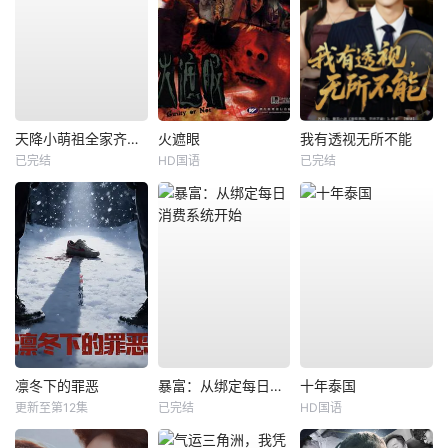
天降小萌祖全家齐齐宠
火遮眼
我有透视无所不能
已完结
HD国语
已完结
凛冬下的罪恶
暴富：从绑定每日消费系统开始
十年泰国
更新至第12集
已完结
HD国语