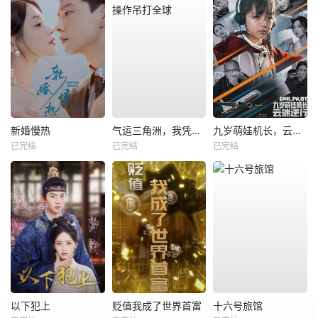
新婚慢热
气运三角洲，我凭操作吊打全球
九岁萌娃机长，云端逆行
已完结
已完结
已完结
以下犯上
贬值我成了世界首富
十六号旅馆