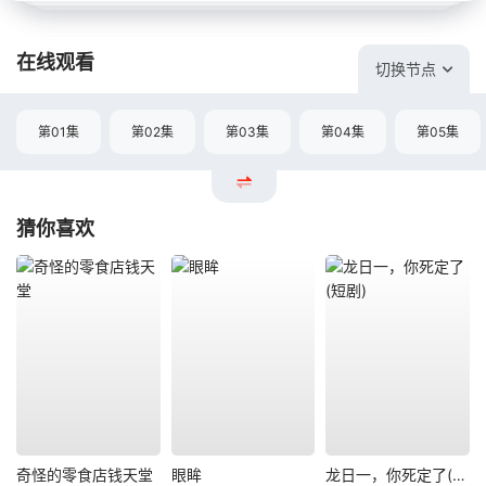
在线观看
切换节点
第01集
第02集
第03集
第04集
第05集
猜你喜欢
奇怪的零食店钱天堂
眼眸
龙日一，你死定了(短剧)