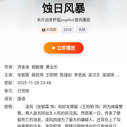
蚀日风暴
本片由茶杯狐cupfox提供播放
大陆剧
2018
大陆
立即播放
导演：
洪金泼
曾敏珊
黄汝乐
主演：
张智霖
薛凯琪
王阳明
陈瑾如
李思函
梁汉文
梁靖琪
宝儿
更新：
2025-11-29 23:46
备注：
已完结
语言：
国语
剧情：
凌风（张智霖 饰）和好友樊毅（王阳明 饰）同为缉毒警
察，两人是共同出生入死的好兄弟。然而某一日，传来了樊
毅死亡的消息，凌风则成为了最大的嫌疑人，还背负上了勾
结毒贩的污名。凌风知道，能够证明他清白的只有他自己，