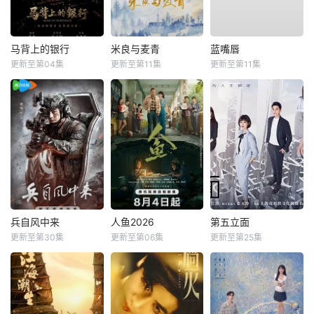
马背上的银行
米良与麦青
蓝嘴唇
更新至第04集
更新至第11集
更新至第11集
兵自风中来
人鱼2026
第五立面
更新至第30集
更新至第06集
更新至第25集