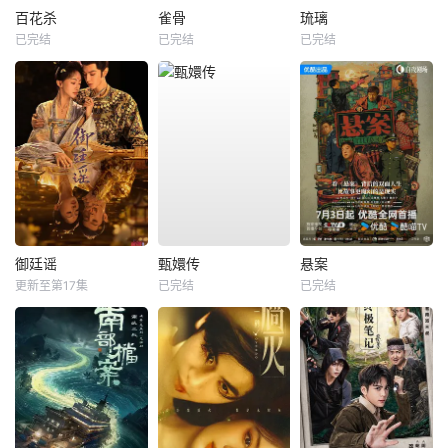
百花杀
雀骨
琉璃
已完结
已完结
已完结
御廷谣
甄嬛传
悬案
更新至第17集
已完结
已完结