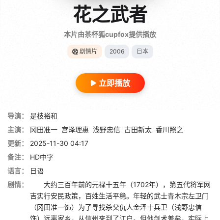
花之武者
本片由茶杯狐cupfox提供播放
剧情片
2006
日本
立即播放
导演：
是枝裕和
主演：
冈田准一
宫泽理惠
浅野忠信
古田新太
香川照之
更新：
2025-11-30 04:17
备注：
HD中字
语言：
日语
剧情：
大约三百年前的元禄十五年（1702年），第五代将军网
吉实行安民政策，百姓生活平稳。年轻的武士青木宗左卫门
（冈田准一饰）为了寻找杀父仇人金泽十兵卫（浅野忠信
饰）远离家乡，从信州来到了江户。但他剑术差矣，实际上