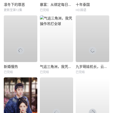
凛冬下的罪恶
暴富：从绑定每日消费系统开始
十年泰国
更新至第12集
已完结
HD国语
新婚慢热
气运三角洲，我凭操作吊打全球
九岁萌娃机长，云端逆行
已完结
已完结
已完结