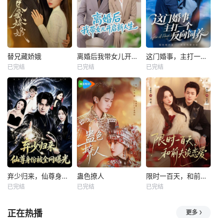
替兄藏娇娥
离婚后我带女儿开启新人生
这门婚事，主打一个反向饲养
已完结
已完结
已完结
弃少归来，仙尊身份被全网曝光
蛊色撩人
限时一百天，和前夫谈恋爱
已完结
已完结
已完结
正在热播
更多