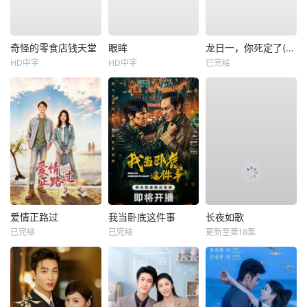
奇怪的零食店钱天堂
眼眸
龙日一，你死定了(短剧)
HD中字
HD中字
已完结
爱情正路过
我当卧底这件事
长夜如歌
已完结
已完结
更新至第18集